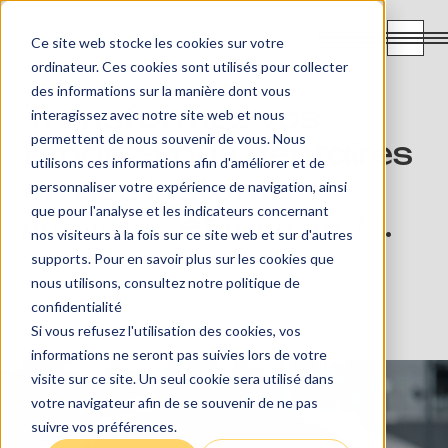
EN
Ce site web stocke les cookies sur votre
ordinateur. Ces cookies sont utilisés pour collecter
des informations sur la manière dont vous
Transformez vos
interagissez avec notre site web et nous
permettent de nous souvenir de vous. Nous
rendez-vous dentaires
utilisons ces informations afin d'améliorer et de
en des instants
personnaliser votre expérience de navigation, ainsi
que pour l'analyse et les indicateurs concernant
plaisants
et
apaisants
.
nos visiteurs à la fois sur ce site web et sur d'autres
supports. Pour en savoir plus sur les cookies que
nous utilisons, consultez notre politique de
Prendre rendez-vous
confidentialité
Si vous refusez l'utilisation des cookies, vos
informations ne seront pas suivies lors de votre
visite sur ce site. Un seul cookie sera utilisé dans
votre navigateur afin de se souvenir de ne pas
suivre vos préférences.