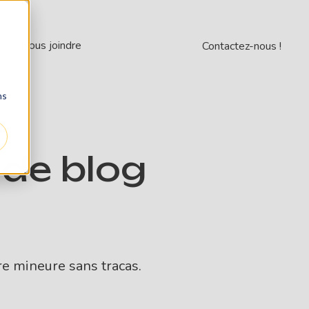
s
Nous joindre
Contactez-nous !
ns
e de blog
re mineure sans tracas.